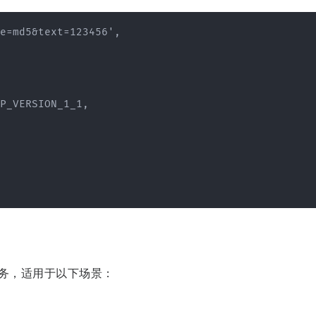
e=md5&text=123456',

P_VERSION_1_1,

服务，适用于以下场景：