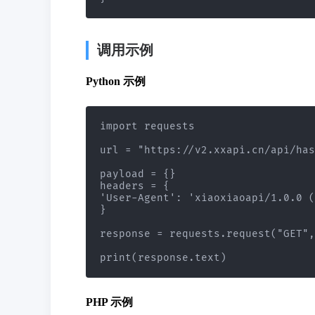
调用示例
Python 示例
import requests

url = "https://v2.xxapi.cn/api/has
payload = {}

headers = {

'User-Agent': 'xiaoxiaoapi/1.0.0 (
}

response = requests.request("GET",
PHP 示例