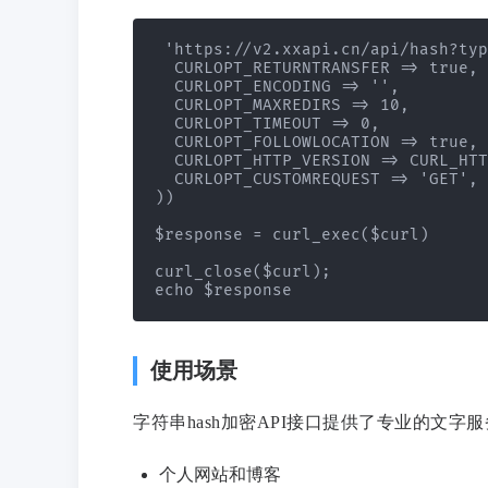
 'https://v2.xxapi.cn/api/hash?typ
  CURLOPT_RETURNTRANSFER => true,

  CURLOPT_ENCODING => '',

  CURLOPT_MAXREDIRS => 10,

  CURLOPT_TIMEOUT => 0,

  CURLOPT_FOLLOWLOCATION => true,

  CURLOPT_HTTP_VERSION => CURL_HTT
  CURLOPT_CUSTOMREQUEST => 'GET',

))

$response = curl_exec($curl)

curl_close($curl);

echo $response
使用场景
字符串hash加密API接口提供了专业的文字
个人网站和博客