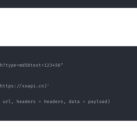
h?type=md5&text=123456"

https://xxapi.cn)'

 url, headers = headers, data = payload)
