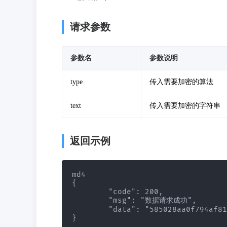
请求参数
参数名
参数说明
type
传入需要加密的算法
text
传入需要加密的字符串
返回示例
md4

{

	"code": 200,

	"msg": "数据请求成功",

	"data": "585028aa0f794af812ee3be8804eb14a"

}
