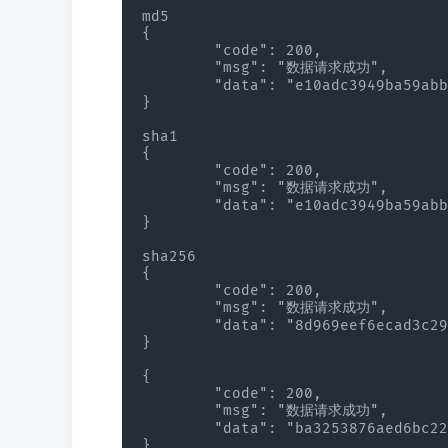
md5

{

	"code": 200,

	"msg": "数据请求成功",

	"data": "e10adc3949ba59abbe56e057f20f883e"

}

sha1

{

	"code": 200,

	"msg": "数据请求成功",

	"data": "e10adc3949ba59abbe56e057f20f883e"

}

sha256

{

	"code": 200,

	"msg": "数据请求成功",

	"data": "8d969eef6ecad3c29a3a629280e686cf0c3f5d5a86aff3ca12020c923adc6c92"

}

{

	"code": 200,

	"msg": "数据请求成功",

	"data": "ba3253876aed6bc22d4a6ff53d8406c6ad864195ed144ab5c87621b6c233b548baeae6956df346ec8c17f5ea10f35ee3cbc514797ed7ddd3145464e2a0bab413"

}