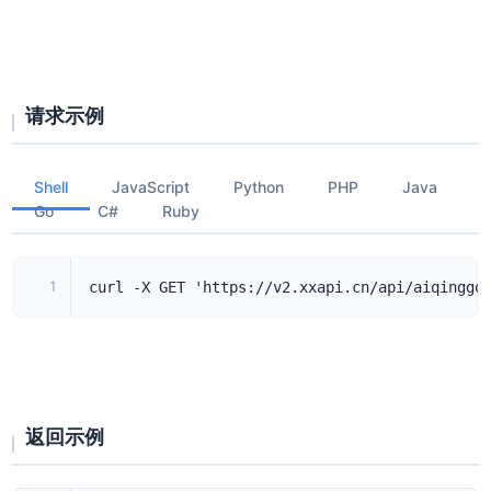
请求示例
Shell
JavaScript
Python
PHP
Java
Go
C#
Ruby
1
curl -X GET 'https://v2.xxapi.cn/api/aiqinggo
返回示例