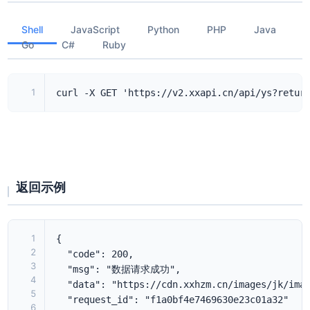
Shell
JavaScript
Python
PHP
Java
Go
C#
Ruby
1
curl -X GET 'https://v2.xxapi.cn/api/ys?retur
返回示例
1
{

2
  "code": 200,

3
  "msg": "数据请求成功",

4
  "data": "https://cdn.xxhzm.cn/images/jk/imag
5
  "request_id": "f1a0bf4e7469630e23c01a32"

6